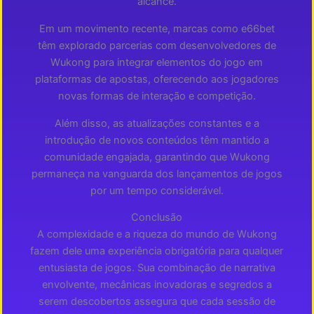
alcance.
Em um movimento recente, marcas como e66bet
têm explorado parcerias com desenvolvedores de
Wukong para integrar elementos do jogo em
plataformas de apostas, oferecendo aos jogadores
novas formas de interação e competição.
Além disso, as atualizações constantes e a
introdução de novos conteúdos têm mantido a
comunidade engajada, garantindo que Wukong
permaneça na vanguarda dos lançamentos de jogos
por um tempo considerável.
Conclusão
A complexidade e a riqueza do mundo de Wukong
fazem dele uma experiência obrigatória para qualquer
entusiasta de jogos. Sua combinação de narrativa
envolvente, mecânicas inovadoras e segredos a
serem descobertos assegura que cada sessão de