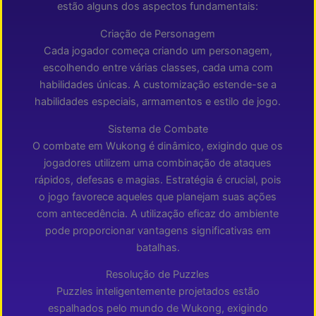
estão alguns dos aspectos fundamentais:
Criação de Personagem
Cada jogador começa criando um personagem,
escolhendo entre várias classes, cada uma com
habilidades únicas. A customização estende-se a
habilidades especiais, armamentos e estilo de jogo.
Sistema de Combate
O combate em Wukong é dinâmico, exigindo que os
jogadores utilizem uma combinação de ataques
rápidos, defesas e magias. Estratégia é crucial, pois
o jogo favorece aqueles que planejam suas ações
com antecedência. A utilização eficaz do ambiente
pode proporcionar vantagens significativas em
batalhas.
Resolução de Puzzles
Puzzles inteligentemente projetados estão
espalhados pelo mundo de Wukong, exigindo