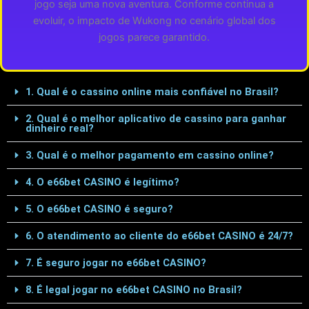
jogo seja uma nova aventura. Conforme continua a
evoluir, o impacto de Wukong no cenário global dos
jogos parece garantido.
1. Qual é o cassino online mais confiável no Brasil?
2. Qual é o melhor aplicativo de cassino para ganhar
dinheiro real?
3. Qual é o melhor pagamento em cassino online?
4. O e66bet CASINO é legítimo?
5. O e66bet CASINO é seguro?
6. O atendimento ao cliente do e66bet CASINO é 24/7?
7. É seguro jogar no e66bet CASINO?
8. É legal jogar no e66bet CASINO no Brasil?