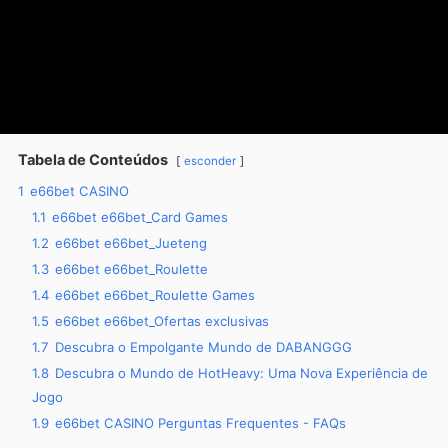
Tabela de Conteúdos
esconder
1
e66bet CASINO
1.1
e66bet e66bet_Card Games
1.2
e66bet e66bet_Jueteng
1.3
e66bet e66bet_Roulette
1.4
e66bet e66bet_Roulette Games
1.5
e66bet e66bet_Ofertas exclusivas
1.7
Descubra o Empolgante Mundo de DABANGGG
1.8
Descubra o Mundo de HotHeavy: Uma Nova Experiência de
Jogo
1.9
e66bet CASINO Perguntas Frequentes - FAQs