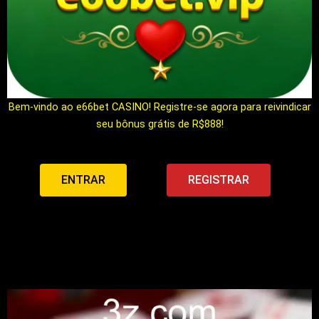
Bem-vindo ao e66bet CASINO! Registre-se agora para reivindicar
seu bônus grátis de R$888!
ENTRAR
REGISTRAR