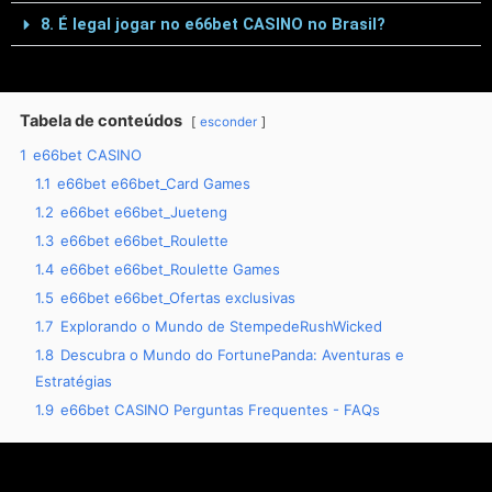
8. É legal jogar no e66bet CASINO no Brasil?
Tabela de conteúdos
esconder
1
e66bet CASINO
1.1
e66bet e66bet_Card Games
1.2
e66bet e66bet_Jueteng
1.3
e66bet e66bet_Roulette
1.4
e66bet e66bet_Roulette Games
1.5
e66bet e66bet_Ofertas exclusivas
1.7
Explorando o Mundo de StempedeRushWicked
1.8
Descubra o Mundo do FortunePanda: Aventuras e
Estratégias
1.9
e66bet CASINO Perguntas Frequentes - FAQs