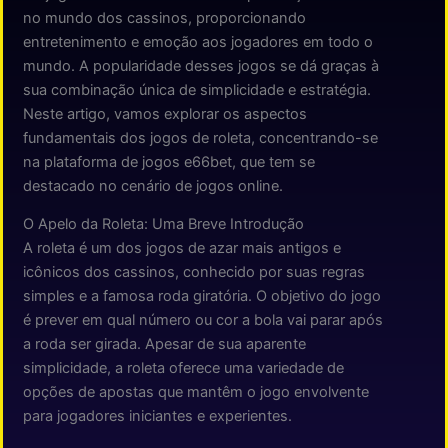
no mundo dos cassinos, proporcionando
entretenimento e emoção aos jogadores em todo o
mundo. A popularidade desses jogos se dá graças à
sua combinação única de simplicidade e estratégia.
Neste artigo, vamos explorar os aspectos
fundamentais dos jogos de roleta, concentrando-se
na plataforma de jogos e66bet, que tem se
destacado no cenário de jogos online.
O Apelo da Roleta: Uma Breve Introdução
A roleta é um dos jogos de azar mais antigos e
icônicos dos cassinos, conhecido por suas regras
simples e a famosa roda giratória. O objetivo do jogo
é prever em qual número ou cor a bola vai parar após
a roda ser girada. Apesar de sua aparente
simplicidade, a roleta oferece uma variedade de
opções de apostas que mantêm o jogo envolvente
para jogadores iniciantes e experientes.