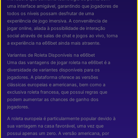
uma interface amigável, garantindo que jogadores de
todos os níveis possam desfrutar de uma
experiência de jogo imersiva. A conveniência de
jogar online, aliada à possibilidade de interação
social através de salas de chat e jogos ao vivo, torna
a experiência na e66bet ainda mais atraente.
Variantes de Roleta Disponíveis na e66bet
Uma das vantagens de jogar roleta na e66bet é a
diversidade de variantes disponíveis para os
jogadores. A plataforma oferece as versões
clássicas europeias e americanas, bem como a
exclusiva roleta francesa, que possui regras que
podem aumentar as chances de ganho dos
jogadores.
A roleta europeia é particularmente popular devido à
sua vantagem na casa favorável, uma vez que
possui apenas um zero. A versão americana, por