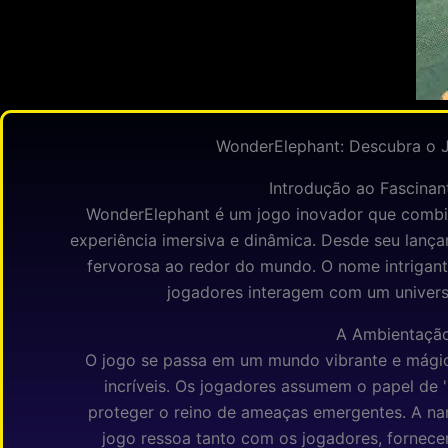
WonderElephant: Descubra o 
Introdução ao Fascina
WonderElephant é um jogo inovador que combin
experiência imersiva e dinâmica. Desde seu lanç
fervorosa ao redor do mundo. O nome intrigant
jogadores interagem com um universo 
A Ambientaçã
O jogo se passa em um mundo vibrante e mágico
incríveis. Os jogadores assumem o papel de '
proteger o reino de ameaças emergentes. A nar
jogo ressoa tanto com os jogadores, fornece