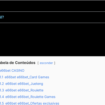
il?
abela de Conteúdos
esconder
e66bet CASINO
1.1
e66bet e66bet_Card Games
1.2
e66bet e66bet_Jueteng
1.3
e66bet e66bet_Roulette
1.4
e66bet e66bet_Roulette Games
1.5
e66bet e66bet_Ofertas exclusivas