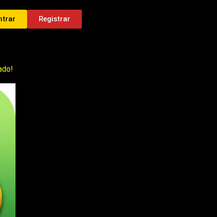
ntrar
Registrar
ado!