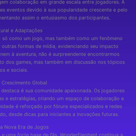
xigem colaboração em grande escala entre jogadores. A
s eventos devido à sua popularidade crescente e pelo
entando assim o entusiasmo dos participantes.
tural e Adaptações
não só como um jogo, mas também como um fenômeno
té outras formas de mídia, evidenciando seu impacto
unem à aventura, não é surpreendente encontrarmos
xto dos games, mas também em discussão nos tópicos
cos e sociais.
 Crescimento Global
 destaca é sua comunidade apaixonada. Os jogadores
as e estratégias, criando um espaço de colaboração e
dade é reforçado por fóruns especializados e redes
do, desde dicas para iniciantes a inovações futuras.
a Nova Era de Jogos
e uma forte base de fãs, WonderElephant continua a