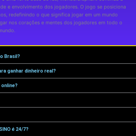
ade e envolvimento dos jogadores. O jogo se posiciona
os, redefinindo o que significa jogar em um mundo
ugar nos corações e mentes dos jogadores em todo o
mundo.
no Brasil?
ara ganhar dinheiro real?
 online?
SINO é 24/7?