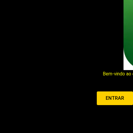
Bem-vindo ao 
ENTRAR