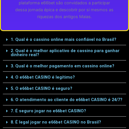
plataforma e66bet são convidados a participar
dessa jornada épica e descobrir por si mesmos as
riquezas dos antigos Maias.
1. Qual é o cassino online mais confiável no Brasil?
2. Qual é o melhor aplicativo de cassino para ganhar
dinheiro real?
3. Qual é o melhor pagamento em cassino online?
4. O e66bet CASINO é legítimo?
5. O e66bet CASINO é seguro?
6. O atendimento ao cliente do e66bet CASINO é 24/7?
7. É seguro jogar no e66bet CASINO?
8. É legal jogar no e66bet CASINO no Brasil?