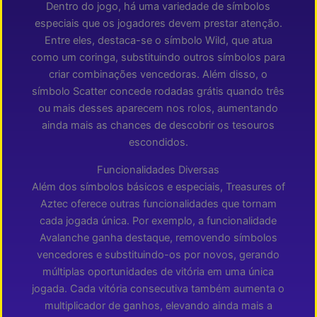
Dentro do jogo, há uma variedade de símbolos
especiais que os jogadores devem prestar atenção.
Entre eles, destaca-se o símbolo Wild, que atua
como um coringa, substituindo outros símbolos para
criar combinações vencedoras. Além disso, o
símbolo Scatter concede rodadas grátis quando três
ou mais desses aparecem nos rolos, aumentando
ainda mais as chances de descobrir os tesouros
escondidos.
Funcionalidades Diversas
Além dos símbolos básicos e especiais, Treasures of
Aztec oferece outras funcionalidades que tornam
cada jogada única. Por exemplo, a funcionalidade
Avalanche ganha destaque, removendo símbolos
vencedores e substituindo-os por novos, gerando
múltiplas oportunidades de vitória em uma única
jogada. Cada vitória consecutiva também aumenta o
multiplicador de ganhos, elevando ainda mais a