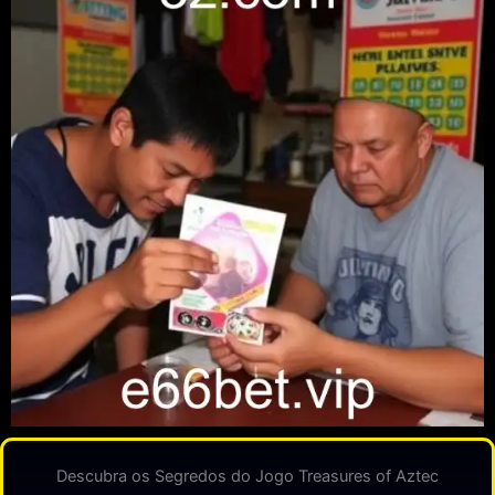
Descubra os Segredos do Jogo Treasures of Aztec