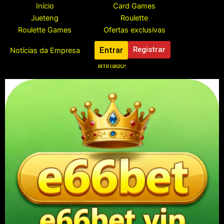
Pular
Início
Card Games
para
Jueteng
Roulette
o
Roulette Games
Ofertas exclusivas
conteúdo
Entrar
Registrar
Notícias da Empresa
Registre-se para reivindicar seu bônus grátis de R$888, tempo
limitado!