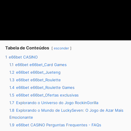
Tabela de Conteúdos
esconder
1
e66bet CASINO
1.1
e66bet e66bet_Card Games
1.2
e66bet e66bet_Jueteng
1.3
e66bet e66bet_Roulette
1.4
e66bet e66bet_Roulette Games
1.5
e66bet e66bet_Ofertas exclusivas
1.7
Explorando o Universo do Jogo RockinGorilla
1.8
Explorando o Mundo de LuckySeven: O Jogo de Azar Mais
Emocionante
1.9
e66bet CASINO Perguntas Frequentes - FAQs