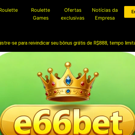
Roulette
Roulette
Ofertas
Notícias da
E
Games
exclusivas
Empresa
istre-se para reivindicar seu bônus grátis de R$888, tempo limit