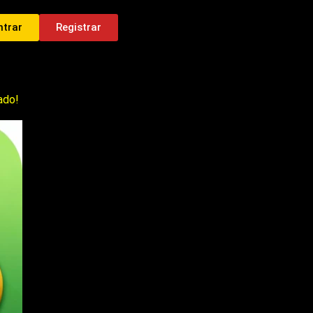
ntrar
Registrar
ado!