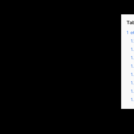
Ta
1
e
1.
1
1
1
1
1
1
1