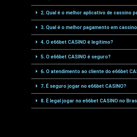
2. Qual é o melhor aplicativo de cassino p
3. Qual é o melhor pagamento em cassino
4. O e66bet CASINO é legítimo?
5. O e66bet CASINO é seguro?
6. O atendimento ao cliente do e66bet CA
7. É seguro jogar no e66bet CASINO?
8. É legal jogar no e66bet CASINO no Bras