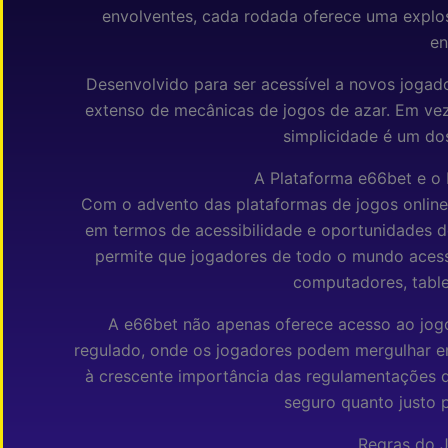
envolventes, cada rodada oferece uma expl
en
Desenvolvido para ser acessível a novos jogad
extenso de mecânicas de jogos de azar. Em vez 
simplicidade é um dos
A Plataforma e66bet e o
Com o advento das plataformas de jogos online
em termos de acessibilidade e oportunidades d
permite que jogadores de todo o mundo aces
computadores, table
A e66bet não apenas oferece acesso ao jo
regulado, onde os jogadores podem mergulhar em
à crescente importância das regulamentações de
seguro quanto justo p
Regras do 