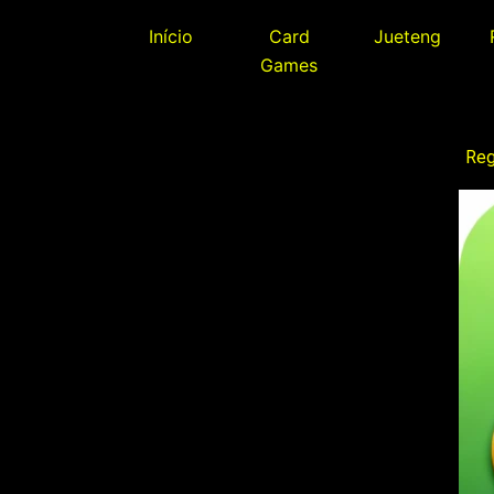
Pular
Início
Card
Jueteng
para
Games
o
conteúdo
Reg