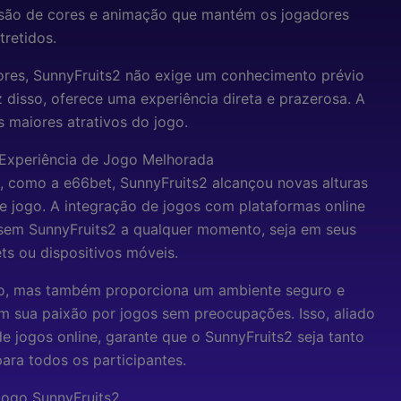
osão de cores e animação que mantém os jogadores
tretidos.
ores, SunnyFruits2 não exige um conhecimento prévio
disso, oferece uma experiência direta e prazerosa. A
 maiores atrativos do jogo.
 Experiência de Jogo Melhorada
, como a e66bet, SunnyFruits2 alcançou novas alturas
e jogo. A integração de jogos com plataformas online
sem SunnyFruits2 a qualquer momento, seja em seus
ts ou dispositivos móveis.
go, mas também proporciona um ambiente seguro e
 sua paixão por jogos sem preocupações. Isso, aliado
 jogos online, garante que o SunnyFruits2 seja tanto
ara todos os participantes.
Jogo SunnyFruits2