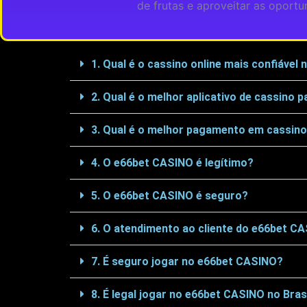
de frutas e aproveitar as oport
1. Qual é o cassino online mais confiável 
2. Qual é o melhor aplicativo de cassino p
3. Qual é o melhor pagamento em cassino
4. O e66bet CASINO é legítimo?
5. O e66bet CASINO é seguro?
6. O atendimento ao cliente do e66bet CA
7. É seguro jogar no e66bet CASINO?
8. É legal jogar no e66bet CASINO no Bras