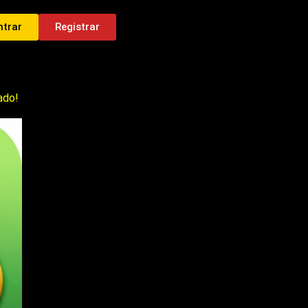
ntrar
Registrar
ado!