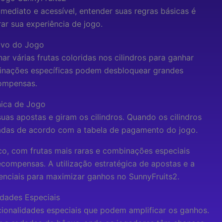
mediato e acessível, entender suas regras básicas é
ar sua experiência de jogo.
ivo do Jogo
ar várias frutas coloridas nos cilindros para ganhar
binações específicas podem desbloquear grandes
ompensas.
ica de Jogo
uas apostas e giram os cilindros. Quando os cilindros
iadas de acordo com a tabela de pagamento do jogo.
co, com frutas mais raras e combinações especiais
compensas. A utilização estratégica de apostas e a
nciais para maximizar ganhos no SunnyFruits2.
idades Especiais
cionalidades especiais que podem amplificar os ganhos.