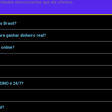
unidades emocionantes que ele oferece.
no Brasil?
ara ganhar dinheiro real?
 online?
SINO é 24/7?
il?