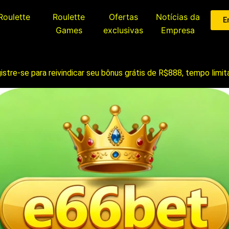
Roulette
Roulette
Ofertas
Notícias da
E
Games
exclusivas
Empresa
istre-se para reivindicar seu bônus grátis de R$888, tempo limit