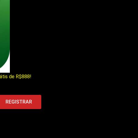
átis de R$888!
REGISTRAR