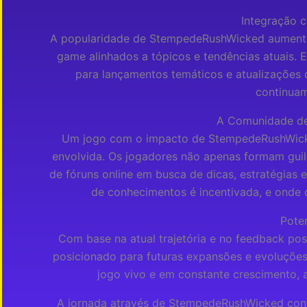
Integração 
A popularidade de StempedeRushWicked aumento
game alinhados a tópicos e tendências atuais. 
para lançamentos temáticos e atualizações
continuam
A Comunidade d
Um jogo com o impacto de StempedeRushWick
envolvida. Os jogadores não apenas formam gui
de fóruns online em busca de dicas, estratégias
de conhecimentos é incentivada, e onde
Poten
Com base na atual trajetória e no feedback p
posicionado para futuras expansões e evoluções
jogo vivo e em constante crescimento, 
A jornada através de StempedeRushWicked conti