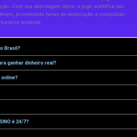
ação. Com sua abordagem única, o jogo solidifica seu
gênero, prometendo horas de exploração e conquistas
ntureiros audazes.
no Brasil?
ara ganhar dinheiro real?
 online?
SINO é 24/7?