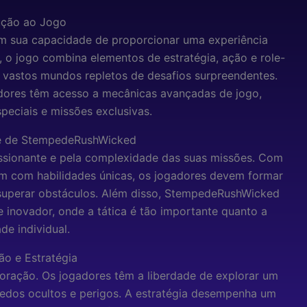
ução ao Jogo
m sua capacidade de proporcionar uma experiência
 o jogo combina elementos de estratégia, ação e role-
 vastos mundos repletos de desafios surpreendentes.
adores têm acesso a mecânicas avançadas de jogo,
peciais e missões exclusivas.
e de StempedeRushWicked
ressionante e pela complexidade das suas missões. Com
m com habilidades únicas, os jogadores devem formar
e superar obstáculos. Além disso, StempedeRushWicked
inovador, onde a tática é tão importante quanto a
ade individual.
ão e Estratégia
ração. Os jogadores têm a liberdade de explorar um
redos ocultos e perigos. A estratégia desempenha um