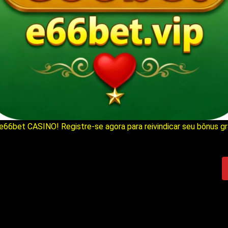
e66bet CASINO! Registre-se agora para reivindicar seu bônus gr