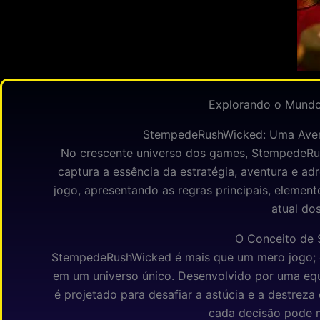
Explorando o Mund
StempedeRushWicked: Uma Aven
No crescente universo dos games, StempedeR
captura a essência da estratégia, aventura e adr
jogo, apresentando as regras principais, element
atual dos
O Conceito de
StempedeRushWicked é mais que um mero jogo; é
em um universo único. Desenvolvido por uma equ
é projetado para desafiar a astúcia e a destre
cada decisão pode 