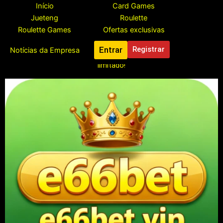
Pular
Início
Card Games
para
Jueteng
Roulette
o
Roulette Games
Ofertas exclusivas
conteúdo
Entrar
Registrar
Notícias da Empresa
Registre-se para reivindicar seu bônus grátis de R$888, tempo
limitado!