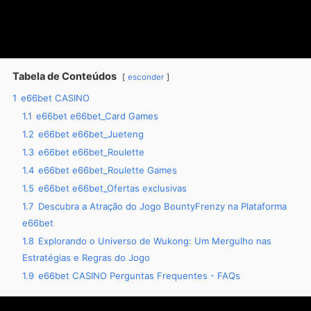
Tabela de Conteúdos
esconder
1
e66bet CASINO
1.1
e66bet e66bet_Card Games
1.2
e66bet e66bet_Jueteng
1.3
e66bet e66bet_Roulette
1.4
e66bet e66bet_Roulette Games
1.5
e66bet e66bet_Ofertas exclusivas
1.7
Descubra a Atração do Jogo BountyFrenzy na Plataforma
e66bet
1.8
Explorando o Universo de Wukong: Um Mergulho nas
Estratégias e Regras do Jogo
1.9
e66bet CASINO Perguntas Frequentes - FAQs