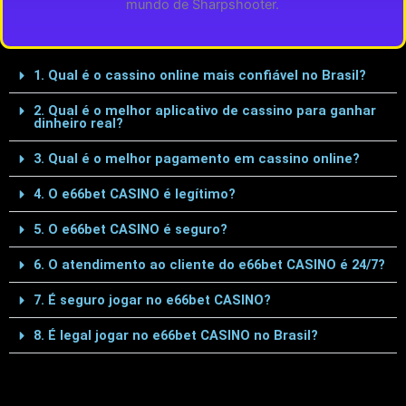
mundo de Sharpshooter.
1. Qual é o cassino online mais confiável no Brasil?
2. Qual é o melhor aplicativo de cassino para ganhar
dinheiro real?
3. Qual é o melhor pagamento em cassino online?
4. O e66bet CASINO é legítimo?
5. O e66bet CASINO é seguro?
6. O atendimento ao cliente do e66bet CASINO é 24/7?
7. É seguro jogar no e66bet CASINO?
8. É legal jogar no e66bet CASINO no Brasil?