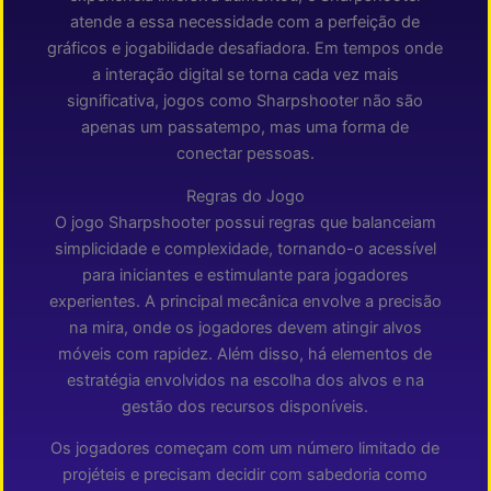
atende a essa necessidade com a perfeição de
gráficos e jogabilidade desafiadora. Em tempos onde
a interação digital se torna cada vez mais
significativa, jogos como Sharpshooter não são
apenas um passatempo, mas uma forma de
conectar pessoas.
Regras do Jogo
O jogo Sharpshooter possui regras que balanceiam
simplicidade e complexidade, tornando-o acessível
para iniciantes e estimulante para jogadores
experientes. A principal mecânica envolve a precisão
na mira, onde os jogadores devem atingir alvos
móveis com rapidez. Além disso, há elementos de
estratégia envolvidos na escolha dos alvos e na
gestão dos recursos disponíveis.
Os jogadores começam com um número limitado de
projéteis e precisam decidir com sabedoria como