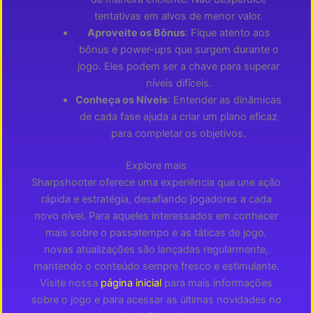
tentativas em alvos de menor valor.
Aproveite os Bônus
: Fique atento aos
bônus e power-ups que surgem durante o
jogo. Eles podem ser a chave para superar
níveis difíceis.
Conheça os Níveis
: Entender as dinâmicas
de cada fase ajuda a criar um plano eficaz
para completar os objetivos.
Explore mais
Sharpshooter oferece uma experiência que une ação
rápida e estratégia, desafiando jogadores a cada
novo nível. Para aqueles interessados em conhecer
mais sobre o passatempo e as táticas de jogo,
novas atualizações são lançadas regularmente,
mantendo o conteúdo sempre fresco e estimulante.
Visite nossa
página inicial
para mais informações
sobre o jogo e para acessar as últimas novidades no