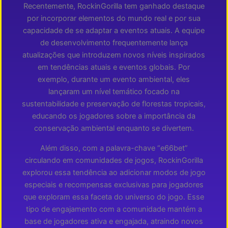
Recentemente, RockinGorilla tem ganhado destaque
por incorporar elementos do mundo real e por sua
capacidade de se adaptar a eventos atuais. A equipe
de desenvolvimento frequentemente lança
atualizações que introduzem novos níveis inspirados
em tendências atuais e eventos globais. Por
exemplo, durante um evento ambiental, eles
lançaram um nível temático focado na
sustentabilidade e preservação de florestas tropicais,
educando os jogadores sobre a importância da
conservação ambiental enquanto se divertem.
Além disso, com a palavra-chave “e66bet”
circulando em comunidades de jogos, RockinGorilla
explorou essa tendência ao adicionar modos de jogo
especiais e recompensas exclusivas para jogadores
que exploram essa faceta do universo do jogo. Esse
tipo de engajamento com a comunidade mantém a
base de jogadores ativa e engajada, atraindo novos