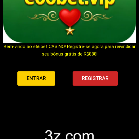
Bem-vindo ao e66bet CASINO! Registre-se agora para reivindicar
seu bônus grátis de R$888!
ENTRAR
REGISTRAR