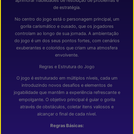
aprimorar habilidades de resolução de problemas e
de estratégia.
No centro do jogo está o personagem principal, um
gorila carismático e ousado, que os jogadores
controlam ao longo de sua jornada. A ambientação
do jogo é um dos seus pontos fortes, com cenários
exuberantes e coloridos que criam uma atmosfera
envolvente.
Regras e Estrutura do Jogo
O jogo é estruturado em múltiplos níveis, cada um
introduzindo novos desafios e elementos de
jogabilidade que mantêm a experiência refrescante e
empolgante. O objetivo principal é guiar o gorila
através de obstáculos, coletar itens valiosos e
alcançar o final de cada nível.
Regras Básicas: