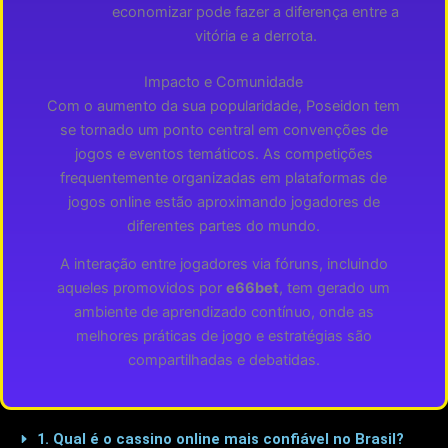
economizar pode fazer a diferença entre a
vitória e a derrota.
Impacto e Comunidade
Com o aumento da sua popularidade, Poseidon tem
se tornado um ponto central em convenções de
jogos e eventos temáticos. As competições
frequentemente organizadas em plataformas de
jogos online estão aproximando jogadores de
diferentes partes do mundo.
A interação entre jogadores via fóruns, incluindo
aqueles promovidos por
e66bet
, tem gerado um
ambiente de aprendizado contínuo, onde as
melhores práticas de jogo e estratégias são
compartilhadas e debatidas.
1. Qual é o cassino online mais confiável no Brasil?