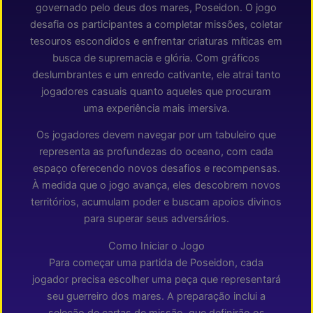
governado pelo deus dos mares, Poseidon. O jogo
desafia os participantes a completar missões, coletar
tesouros escondidos e enfrentar criaturas míticas em
busca de supremacia e glória. Com gráficos
deslumbrantes e um enredo cativante, ele atrai tanto
jogadores casuais quanto aqueles que procuram
uma experiência mais imersiva.
Os jogadores devem navegar por um tabuleiro que
representa as profundezas do oceano, com cada
espaço oferecendo novos desafios e recompensas.
À medida que o jogo avança, eles descobrem novos
territórios, acumulam poder e buscam apoios divinos
para superar seus adversários.
Como Iniciar o Jogo
Para começar uma partida de Poseidon, cada
jogador precisa escolher uma peça que representará
seu guerreiro dos mares. A preparação inclui a