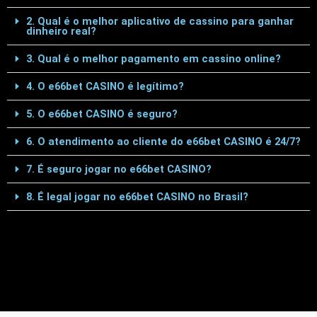
2. Qual é o melhor aplicativo de cassino para ganhar
dinheiro real?
3. Qual é o melhor pagamento em cassino online?
4. O e66bet CASINO é legítimo?
5. O e66bet CASINO é seguro?
6. O atendimento ao cliente do e66bet CASINO é 24/7?
7. É seguro jogar no e66bet CASINO?
8. É legal jogar no e66bet CASINO no Brasil?