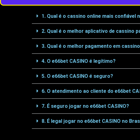
1. Qual é o cassino online mais confiável 
2. Qual é o melhor aplicativo de cassino p
3. Qual é o melhor pagamento em cassino
4. O e66bet CASINO é legítimo?
5. O e66bet CASINO é seguro?
6. O atendimento ao cliente do e66bet CA
7. É seguro jogar no e66bet CASINO?
8. É legal jogar no e66bet CASINO no Bras