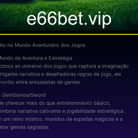
ho no Mundo Aventureiro dos Jogos
ndo de Aventura e Estratégia
imos ao universo dos jogos que captura a imaginação
igante narrativa e desafiadoras regras de jogo, ele
vorito entre entusiastas de games.
ao GemSaviourSword
e oferecer mais do que entretenimento básico,
ina narrativa cativante e jogabilidade estratégica.
m um reino místico, munidos de espadas mágicas e a
atar gemas sagradas.