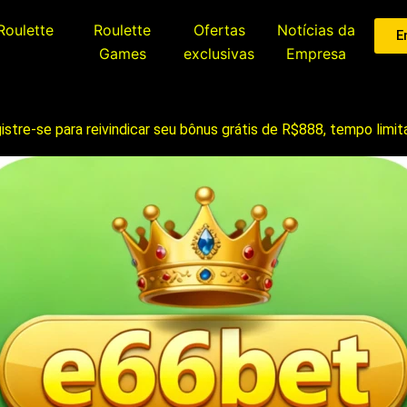
Roulette
Roulette
Ofertas
Notícias da
E
Games
exclusivas
Empresa
istre-se para reivindicar seu bônus grátis de R$888, tempo limit