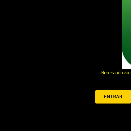
Bem-vindo ao 
ENTRAR