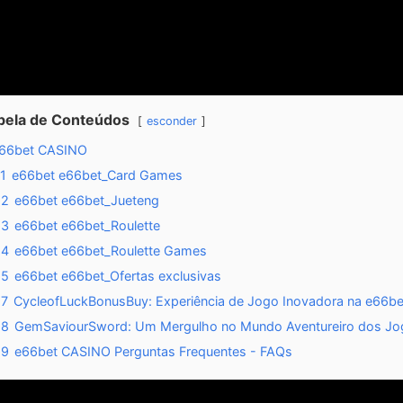
bela de Conteúdos
esconder
66bet CASINO
.1
e66bet e66bet_Card Games
.2
e66bet e66bet_Jueteng
.3
e66bet e66bet_Roulette
.4
e66bet e66bet_Roulette Games
.5
e66bet e66bet_Ofertas exclusivas
.7
CycleofLuckBonusBuy: Experiência de Jogo Inovadora na e66be
.8
GemSaviourSword: Um Mergulho no Mundo Aventureiro dos Jo
.9
e66bet CASINO Perguntas Frequentes - FAQs