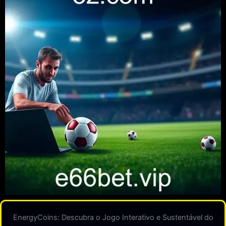
EnergyCoins: Descubra o Jogo Interativo e Sustentável do