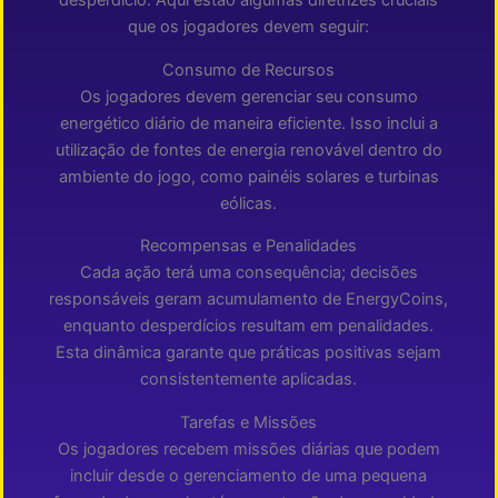
desperdício. Aqui estão algumas diretrizes cruciais
que os jogadores devem seguir:
Consumo de Recursos
Os jogadores devem gerenciar seu consumo
energético diário de maneira eficiente. Isso inclui a
utilização de fontes de energia renovável dentro do
ambiente do jogo, como painéis solares e turbinas
eólicas.
Recompensas e Penalidades
Cada ação terá uma consequência; decisões
responsáveis geram acumulamento de EnergyCoins,
enquanto desperdícios resultam em penalidades.
Esta dinâmica garante que práticas positivas sejam
consistentemente aplicadas.
Tarefas e Missões
Os jogadores recebem missões diárias que podem
incluir desde o gerenciamento de uma pequena