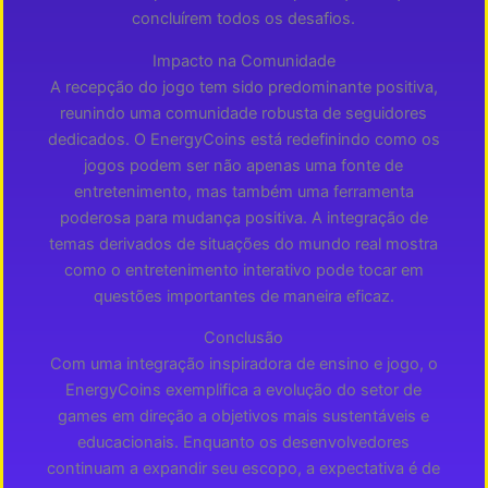
concluírem todos os desafios.
Impacto na Comunidade
A recepção do jogo tem sido predominante positiva,
reunindo uma comunidade robusta de seguidores
dedicados. O EnergyCoins está redefinindo como os
jogos podem ser não apenas uma fonte de
entretenimento, mas também uma ferramenta
poderosa para mudança positiva. A integração de
temas derivados de situações do mundo real mostra
como o entretenimento interativo pode tocar em
questões importantes de maneira eficaz.
Conclusão
Com uma integração inspiradora de ensino e jogo, o
EnergyCoins exemplifica a evolução do setor de
games em direção a objetivos mais sustentáveis e
educacionais. Enquanto os desenvolvedores
continuam a expandir seu escopo, a expectativa é de