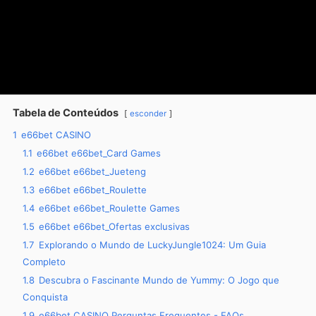
Tabela de Conteúdos
esconder
1
e66bet CASINO
1.1
e66bet e66bet_Card Games
1.2
e66bet e66bet_Jueteng
1.3
e66bet e66bet_Roulette
1.4
e66bet e66bet_Roulette Games
1.5
e66bet e66bet_Ofertas exclusivas
1.7
Explorando o Mundo de LuckyJungle1024: Um Guia
Completo
1.8
Descubra o Fascinante Mundo de Yummy: O Jogo que
Conquista
1.9
e66bet CASINO Perguntas Frequentes - FAQs