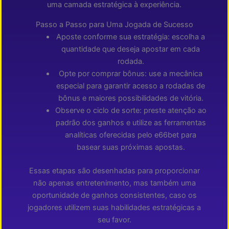
uma camada estratégica à experiência.
Passo a Passo para Uma Jogada de Sucesso
Aposte conforme sua estratégia: escolha a
quantidade que deseja apostar em cada
rodada.
Opte por comprar bônus: use a mecânica
especial para garantir acesso a rodadas de
bônus e maiores possibilidades de vitória.
Observe o ciclo de sorte: preste atenção ao
padrão dos ganhos e utilize as ferramentas
analíticas oferecidas pelo e66bet para
basear suas próximas apostas.
Essas etapas são desenhadas para proporcionar
não apenas entretenimento, mas também uma
oportunidade de ganhos consistentes, caso os
jogadores utilizem suas habilidades estratégicas a
seu favor.