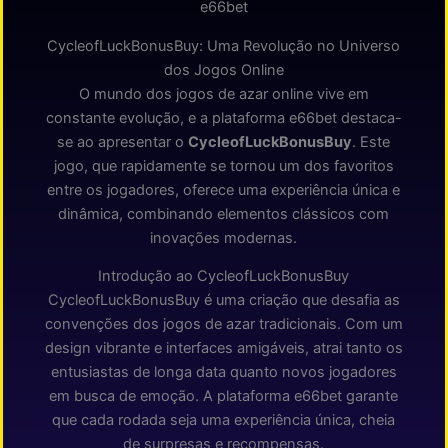
e66bet
CycleofLuckBonusBuy: Uma Revolução no Universo
dos Jogos Online
O mundo dos jogos de azar online vive em
constante evolução, e a plataforma e66bet destaca-
se ao apresentar o
CycleofLuckBonusBuy
. Este
jogo, que rapidamente se tornou um dos favoritos
entre os jogadores, oferece uma experiência única e
dinâmica, combinando elementos clássicos com
inovações modernas.
Introdução ao CycleofLuckBonusBuy
CycleofLuckBonusBuy é uma criação que desafia as
convenções dos jogos de azar tradicionais. Com um
design vibrante e interfaces amigáveis, atrai tanto os
entusiastas de longa data quanto novos jogadores
em busca de emoção. A plataforma e66bet garante
que cada rodada seja uma experiência única, cheia
de surpresas e recompensas.