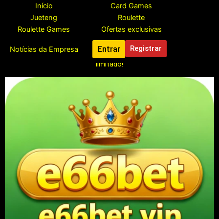
Pular
Início
Card Games
para
Jueteng
Roulette
o
Roulette Games
Ofertas exclusivas
conteúdo
Entrar
Registrar
Notícias da Empresa
Registre-se para reivindicar seu bônus grátis de R$888, tempo
limitado!