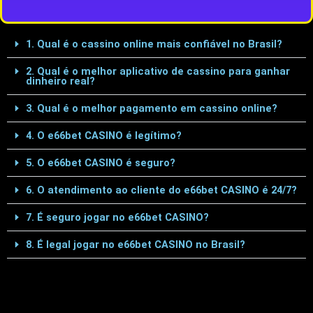
1. Qual é o cassino online mais confiável no Brasil?
2. Qual é o melhor aplicativo de cassino para ganhar
dinheiro real?
3. Qual é o melhor pagamento em cassino online?
4. O e66bet CASINO é legítimo?
5. O e66bet CASINO é seguro?
6. O atendimento ao cliente do e66bet CASINO é 24/7?
7. É seguro jogar no e66bet CASINO?
8. É legal jogar no e66bet CASINO no Brasil?