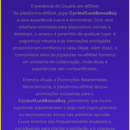
Experiência do Usuário em e66bet
Na plataforma e66bet, jogar
CycleofLuckBonusBuy
é uma experiência suave e envolvente. Com uma
interface otimizada para dispositivos móveis e
desktops, o acesso é garantido de qualquer lugar. A
segurança robusta e as transações protegidas
proporcionam confiança a cada clique. Além disso, a
comunidade ativa de jogadores na e66bet fomenta
um ambiente de colaboração, onde dicas e
experiências são compartilhadas.
Eventos Atuais e Promoções Relacionadas
Recentemente, a plataforma e66bet lançou
promoções exclusivas para o
CycleofLuckBonusBuy
, permitindo que novos
jogadores experimentem o jogo com jogos gratuitos
ou recompensas extras nas primeiras apostas.
Esses eventos são frequentemente atualizados,
contribuindo para manter a excitação e o interesse