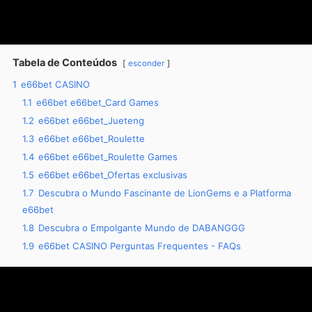
Tabela de Conteúdos
esconder
1
e66bet CASINO
1.1
e66bet e66bet_Card Games
1.2
e66bet e66bet_Jueteng
1.3
e66bet e66bet_Roulette
1.4
e66bet e66bet_Roulette Games
1.5
e66bet e66bet_Ofertas exclusivas
1.7
Descubra o Mundo Fascinante de LionGems e a Platforma
e66bet
1.8
Descubra o Empolgante Mundo de DABANGGG
1.9
e66bet CASINO Perguntas Frequentes - FAQs