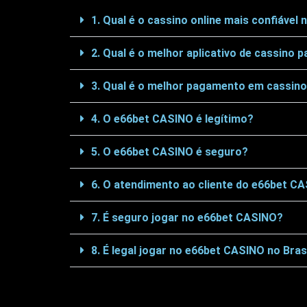
1. Qual é o cassino online mais confiável 
2. Qual é o melhor aplicativo de cassino p
3. Qual é o melhor pagamento em cassino
4. O e66bet CASINO é legítimo?
5. O e66bet CASINO é seguro?
6. O atendimento ao cliente do e66bet CA
7. É seguro jogar no e66bet CASINO?
8. É legal jogar no e66bet CASINO no Bras