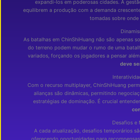
expandi-los em poderosas cidades. A gestão
equilibrem a produção com a demanda crescente
tomadas sobre onde i
Dinamis
As batalhas em ChinShiHuang não são apenas sobre
do terreno podem mudar o rumo de uma batalha. 
variados, forçando os jogadores a pensar além
deve se
Interativid
Com o recurso multiplayer, ChinShiHuang permi
alianças são dinâmicas, permitindo negociaç
estratégias de dominação. É crucial entende
co
Desafios e 
A cada atualização, desafios temporários sã
oferecendo oportunidades para recompensas