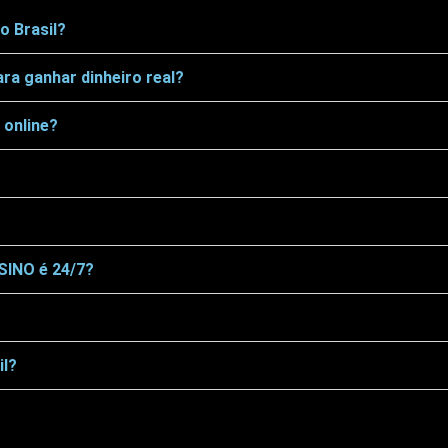
no Brasil?
ara ganhar dinheiro real?
 online?
SINO é 24/7?
il?