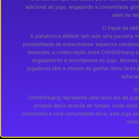
adicional ao jogo, engajando a comunidade glo
além da te
O Papel de e6
A plataforma e66bet tem sido uma parceria in
possibilidade de experimentar aspectos variado
especiais, a colaboração entre ChinShiHuang e
engajamento e recompensa no jogo. Através 
jogadores têm a chance de ganhar itens raros 
estaria
Co
ChinShiHuang representa uma nova era de jogo
jornada épica através do tempo, onde cada
constantes e uma comunidade ativa, este jogo p
redo