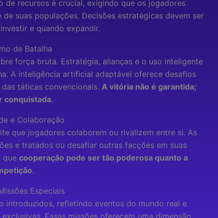
 de recursos é crucial, exigindo que os jogadores
 de suas populações. Decisões estratégicas devem ser
nvestir e quando expandir.
mo de Batalha
 força bruta. Estratégia, alianças e o uso inteligente
A inteligência artificial adaptável oferece desafios
 das táticas convencionais.
A vitória não é garantida;
r conquistada
.
ade e Colaboração
te que jogadores colaborem ou rivalizem entre si. As
ões e tratados ou desafiar outras facções em suas
r que
cooperação pode ser tão poderosa quanto a
mpetição
.
Missões Especiais
o introduzidos, refletindo eventos do mundo real e
 exclusivas. Essas missões oferecem uma dimensão