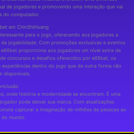
bal de jogadores e promovendo uma interação que vai
la do computador.
6bet em ChinShiHuang
teressante para o jogo, oferecendo aos jogadores a
s da jogabilidade. Com promoções exclusivas e eventos
 e66bet proporciona aos jogadores um nível extra de
de concursos e desafios oferecidos por e66bet, os
e experiências dentro do jogo que de outra forma não
m disponíveis.
nclusão
s, onde história e modernidade se encontram. É uma
 jogador pode deixar sua marca. Com atualizações
romete capturar a imaginação de milhões de pessoas ao
r do mundo.