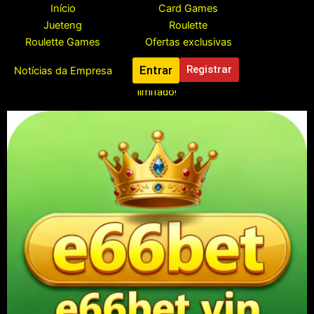
Pular
Início
Card Games
para
Jueteng
Roulette
o
Roulette Games
Ofertas exclusivas
conteúdo
Entrar
Registrar
Notícias da Empresa
Registre-se para reivindicar seu bônus grátis de R$888, tempo
limitado!