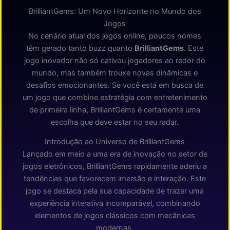
BrilliantGems: Um Novo Horizonte no Mundo dos
Jogos
No cenário atual dos jogos online, poucos nomes
têm gerado tanto buzz quanto
BrilliantGems
. Este
jogo inovador não só cativou jogadores ao redor do
mundo, mas também trouxe novas dinâmicas e
desafios emocionantes. Se você está em busca de
um jogo que combine estratégia com entretenimento
de primeira linha, BrilliantGems é certamente uma
escolha que deve estar no seu radar.
Introdução ao Universo de BrilliantGems
Lançado em meio a uma era de inovação no setor de
jogos eletrônicos, BrilliantGems rapidamente aderiu a
tendências que favorecem imersão e interação. Este
jogo se destaca pela sua capacidade de trazer uma
experiência interativa incomparável, combinando
elementos de jogos clássicos com mecânicas
modernas.