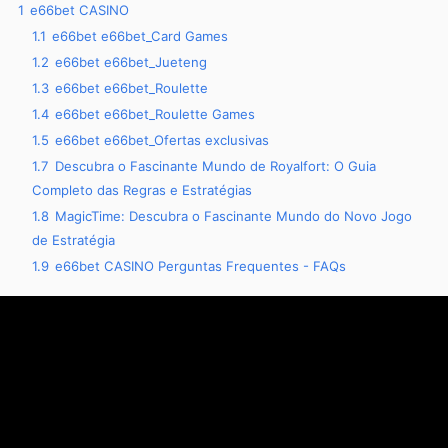
1
e66bet CASINO
1.1
e66bet e66bet_Card Games
1.2
e66bet e66bet_Jueteng
1.3
e66bet e66bet_Roulette
1.4
e66bet e66bet_Roulette Games
1.5
e66bet e66bet_Ofertas exclusivas
1.7
Descubra o Fascinante Mundo de Royalfort: O Guia
Completo das Regras e Estratégias
1.8
MagicTime: Descubra o Fascinante Mundo do Novo Jogo
de Estratégia
1.9
e66bet CASINO Perguntas Frequentes - FAQs