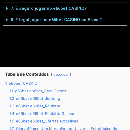
7. É seguro jogar no e66bet CASINO?
8. É legal jogar no e66bet CASINO no Brasil?
Tabela de Conteúdos
esconder
1
e66bet CASINO
1.1
e66bet e66bet_Card Games
1.2
e66bet e66bet_Jueteng
1.3
e66bet e66bet_Roulette
1.4
e66bet e66bet_Roulette Games
1.5
e66bet e66bet_Ofertas exclusivas
1.7
GloryofRome: Um Mergulho no Universo Estratégico de