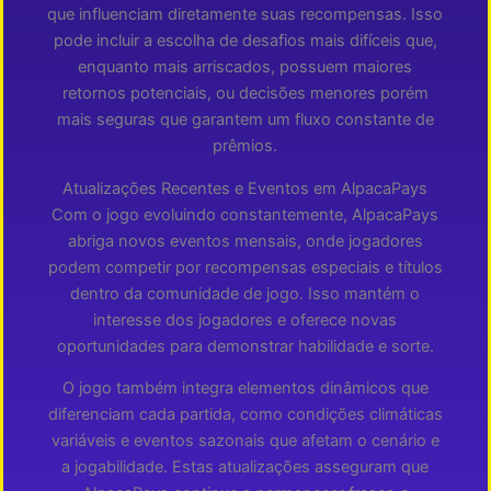
que influenciam diretamente suas recompensas. Isso
pode incluir a escolha de desafios mais difíceis que,
enquanto mais arriscados, possuem maiores
retornos potenciais, ou decisões menores porém
mais seguras que garantem um fluxo constante de
prêmios.
Atualizações Recentes e Eventos em AlpacaPays
Com o jogo evoluindo constantemente, AlpacaPays
abriga novos eventos mensais, onde jogadores
podem competir por recompensas especiais e títulos
dentro da comunidade de jogo. Isso mantém o
interesse dos jogadores e oferece novas
oportunidades para demonstrar habilidade e sorte.
O jogo também integra elementos dinâmicos que
diferenciam cada partida, como condições climáticas
variáveis e eventos sazonais que afetam o cenário e
a jogabilidade. Estas atualizações asseguram que