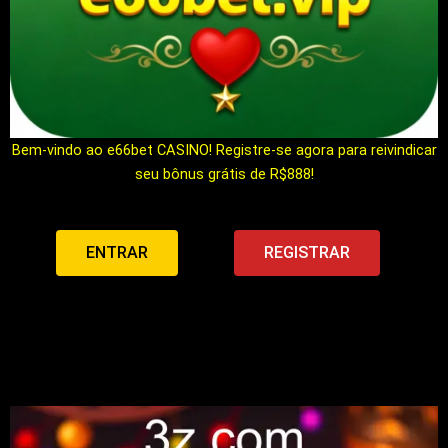
Bem-vindo ao e66bet CASINO! Registre-se agora para reivindicar
seu bônus grátis de R$888!
ENTRAR
REGISTRAR