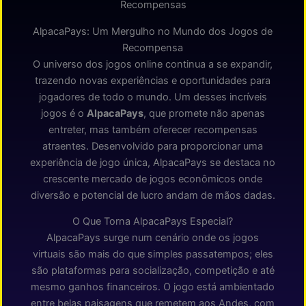
Recompensas
AlpacaPays: Um Mergulho no Mundo dos Jogos de
Recompensa
O universo dos jogos online continua a se expandir,
trazendo novas experiências e oportunidades para
jogadores de todo o mundo. Um desses incríveis
jogos é o
AlpacaPays
, que promete não apenas
entreter, mas também oferecer recompensas
atraentes. Desenvolvido para proporcionar uma
experiência de jogo única, AlpacaPays se destaca no
crescente mercado de jogos econômicos onde
diversão e potencial de lucro andam de mãos dadas.
O Que Torna AlpacaPays Especial?
AlpacaPays surge num cenário onde os jogos
virtuais são mais do que simples passatempos; eles
são plataformas para socialização, competição e até
mesmo ganhos financeiros. O jogo está ambientado
entre belas paisagens que remetem aos Andes, com