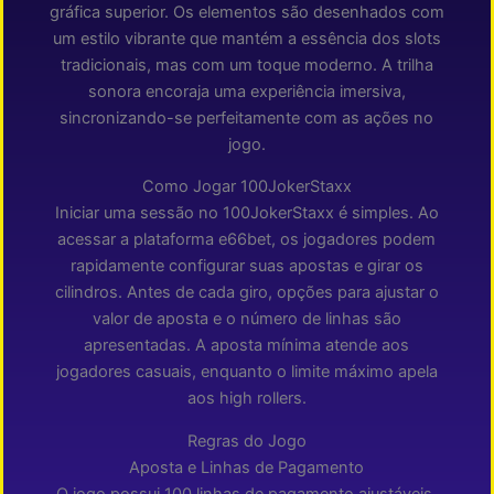
gráfica superior. Os elementos são desenhados com
um estilo vibrante que mantém a essência dos slots
tradicionais, mas com um toque moderno. A trilha
sonora encoraja uma experiência imersiva,
sincronizando-se perfeitamente com as ações no
jogo.
Como Jogar 100JokerStaxx
Iniciar uma sessão no 100JokerStaxx é simples. Ao
acessar a plataforma e66bet, os jogadores podem
rapidamente configurar suas apostas e girar os
cilindros. Antes de cada giro, opções para ajustar o
valor de aposta e o número de linhas são
apresentadas. A aposta mínima atende aos
jogadores casuais, enquanto o limite máximo apela
aos high rollers.
Regras do Jogo
Aposta e Linhas de Pagamento