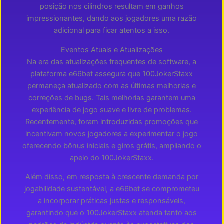
posição nos cilindros resultam em ganhos
impressionantes, dando aos jogadores uma razão
adicional para ficar atentos a isso.
Eventos Atuais e Atualizações
Na era das atualizações frequentes de software, a
plataforma e66bet assegura que 100JokerStaxx
permaneça atualizado com as últimas melhorias e
correções de bugs. Tais melhorias garantem uma
experiência de jogo suave e livre de problemas.
Recentemente, foram introduzidas promoções que
incentivam novos jogadores a experimentar o jogo
oferecendo bônus iniciais e giros grátis, ampliando o
apelo do 100JokerStaxx.
Além disso, em resposta à crescente demanda por
jogabilidade sustentável, a e66bet se comprometeu
a incorporar práticas justas e responsáveis,
garantindo que o 100JokerStaxx atenda tanto aos