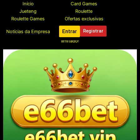
Pular
Início
Card Games
para
Jueteng
Roulette
o
Roulette Games
Ofertas exclusivas
conteúdo
Entrar
Registrar
Notícias da Empresa
Registre-se para reivindicar seu bônus grátis de R$888, tempo
limitado!